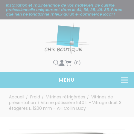
Panneau de gestion des cookies
Installation et maintenance de vos matériels de cuisine
professionnelle uniquement
dans le 44, 56, 35, 49, 85. Parce
que rien ne fonctionne mieux qu’un e-commerce local !
(0)
MENU
Accueil
Froid
Vitrines réfrigérées
Vitrines de
/
/
/
présentation
Vitrine pâtissière 540 L - Vitrage droit 3
/
étagères L. 1200 mm - AFI Collin Lucy