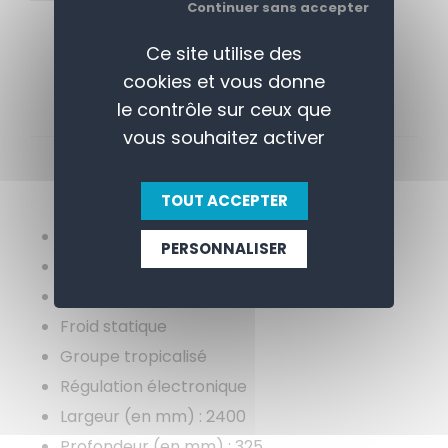
Continuer sans accepter
Ce site utilise des
cookies et vous donne
le contrôle sur ceux que
vous souhaitez activer
APERÇU
CONTACTEZ-NOUS
TOUT ACCEPTER
Gaz réfrigérant R455A
PERSONNALISER
Intérieur/ Extérieur INOX
Régulation électronique
Froid statique
Groupe tropicalisé
Régulation électronique
Largeur (en mm) : 2400
Profondeur (en mm) : 325