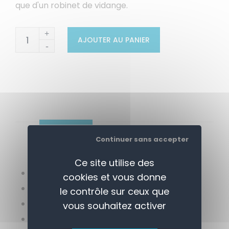
que d'un robinet de vidange.
+
AJOUTER AU PANIER
-
APERÇU
CONTACTEZ-NOUS
Continuer sans accepter
Ce site utilise des
Capacité: 20 L
cookies et vous donne
Dimensions: 280(H) x 400(L) x 650(P) mm
le contrôle sur ceux que
Installation par un spécialiste requise
vous souhaitez activer
Matériel: Extérieur acier inoxydable