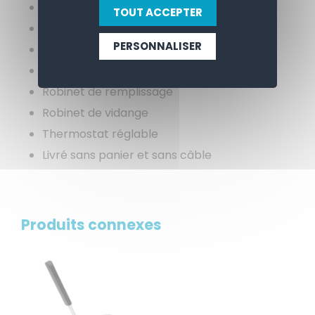
Puissance: 6kW
TOUT ACCEPTER
Alimentation: 400V
PERSONNALISER
Poids: 24 kg
20 litres
Robinet de remplissage
Robinet de vidange
Thermostat réglable
Livré sans panier et sans câble
Produits connexes