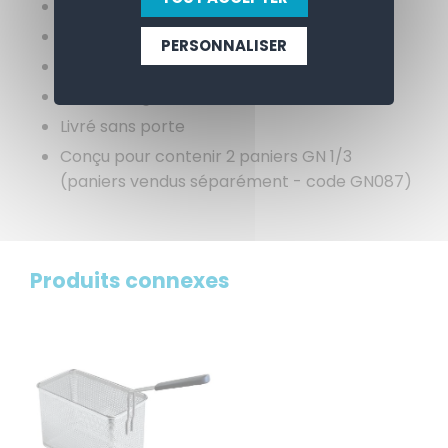
Matériel: Acier inoxydable
Rendement: 7,6kW
PERSONNALISER
Alimentation: 400V
Poids: 57 kg
Livré sans porte
Conçu pour contenir 2 paniers GN 1/3
(paniers vendus séparément - code GN087)
Produits connexes