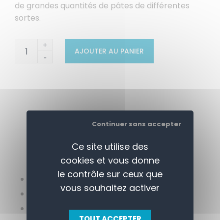
de grandes quantités de pâtes de différentes
sortes.
+
AJOUTER AU PANIER
-
Continuer sans accepter
APERÇU
CONTACTEZ-NOUS
Ce site utilise des
cookies et vous donne
le contrôle sur ceux que
Capacité: 40 L
vous souhaitez activer
Dimensions: 850(H) x 400(L) x 700(P) mm
Installation par un spécialiste requise
TOUT ACCEPTER