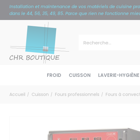
Panneau de gestion des cookies
Installation et maintenance de vos matériels de cuisine p
dans le 44, 56, 35, 49, 85. Parce que rien ne fonctionne m
FROID
CUISSON
LAVERIE-HYGIÈNE
Accueil
Cuisson
Fours professionnels
Fours à convec
/
/
/