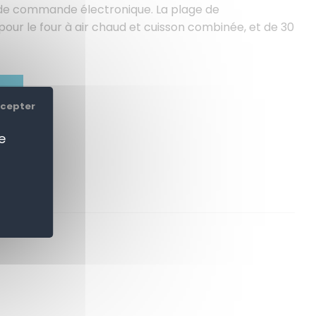
de commande électronique. La plage de
pour le four à air chaud et cuisson combinée, et de 30
ER
ccepter
e