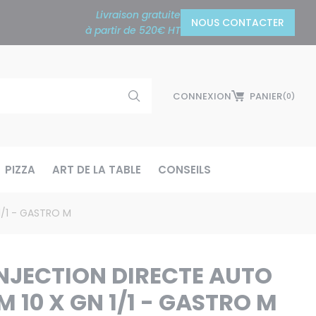
Livraison gratuite
NOUS CONTACTER
à partir de 520€ HT
CONNEXION
PANIER
(0)
PIZZA
ART DE LA TABLE
CONSEILS
 1/1 - GASTRO M
INJECTION DIRECTE AUTO
 10 X GN 1/1 - GASTRO M