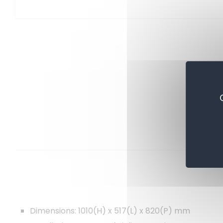
Dimensions: 1010(H) x 517(L) x 820(P) mm