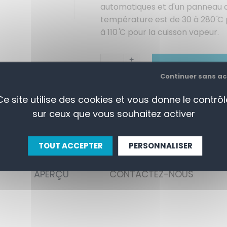
automatiques et d'un panneau 
température est de 30 à 280 ̊C 
à 110 ̊C pour la cuisson vapeur.
+
AJOUTER AU PANI
-
Continuer sans a
Ce site utilise des cookies et vous donne le contrôl
sur ceux que vous souhaitez activer
TOUT ACCEPTER
PERSONNALISER
APERÇU
CONTACTEZ-NOUS