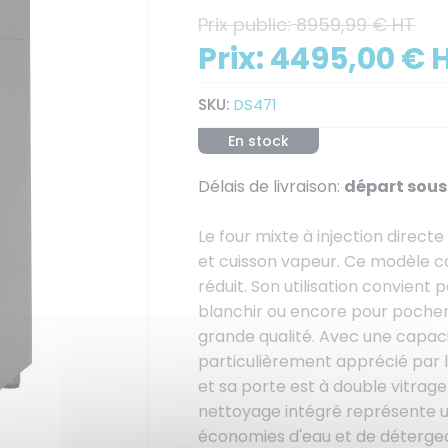
Prix public:
8959,99 € HT
Prix:
4495,00 € 
SKU:
DS471
En stock
Délais de livraison:
départ sous 
Le four mixte à injection direc
et cuisson vapeur. Ce modèle co
réduit. Son utilisation convient 
blanchir ou encore pour pocher
grande qualité. Avec une capacit
particulièrement apprécié par le
et sa porte est à double vitrag
nettoyage intégré représente u
économies d'eau et de détergean