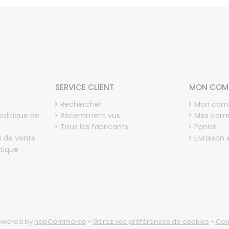
SERVICE CLIENT
MON COM
Rechercher
Mon com
politique de
Récemment vus
Mes com
Tous les fabricants
Panier
s de vente
Livraison 
tique
owered by
nopCommerce
-
Gérez vos préférences de cookies
-
Con