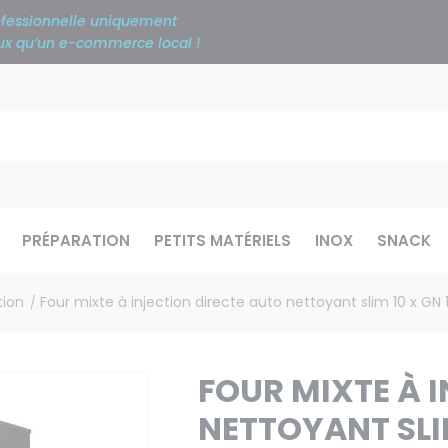
rofessionnelle uniquement
ieux qu’un e-commerce local !
PRÉPARATION
PETITS MATÉRIELS
INOX
SNACK
tion
Four mixte à injection directe auto nettoyant slim 10 x GN
/
FOUR MIXTE À 
NETTOYANT SLIM