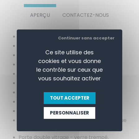
APERÇU
CONTACTEZ-NOUS
Dimensions: 598(H) x 724(L) x 730(P) mm
Continuer sans accepter
Installation par un spécialiste requise
Ce site utilise des
Matériel: Acier inoxydable
cookies et vous donne
Rendement: 4,7kW
le contrôle sur ceux que
Puissance: 32A
vous souhaitez activer
Plage de Température: 50°C - 300°C
Alimentation: 400V
TOUT ACCEPTER
Poids: 52 kg
Fonctionnement simple
PERSONNALISER
Panneau de commande électro-mécanique
convivial
Porte double vitrage - verre trempé,