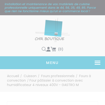
Panneau de gestion des cookies
Installation et maintenance de vos matériels de cuisine
professionnelle uniquement
dans le 44, 56, 35, 49, 85. Parce
que rien ne fonctionne mieux qu’un e-commerce local !
(0)
MENU
Accueil
Cuisson
Fours professionnels
Fours à
/
/
/
convection
Four pâtissier à convection avec
/
humidificateur 4 niveaux 400V - GASTRO M