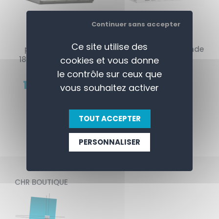
Continuer sans accepter
Micro-ondes
Micro-ondes
Ce site utilise des
programmable 17L
programmable grande
cookies et vous donne
1800W - MENUMASTER
capacité -
MENUMASTER
le contrôle sur ceux que
2409,99 € HT
1960,00 € HT
929,99 € HT
vous souhaitez activer
755,00 € HT
TOUT ACCEPTER
PERSONNALISER
CHR BOUTIQUE