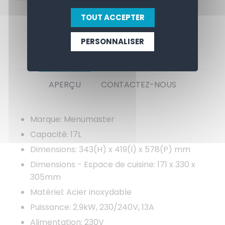
TOUT ACCEPTER
PERSONNALISER
APERÇU
CONTACTEZ-NOUS
Marque: Menumaster
Capacité: 17L
Dimensions: 343(H) x 419(l) x 578(P) mm
Dimensions - Espace de cuisine: 171 x 330 x
305mm
Matériel: Acier inoxydable
Puissance: 2.9kW, 230/240V, 13A
Alimentation: 230V