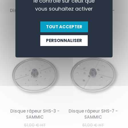
le contrôle sur ceux que
vous souhaitez activer
Disque râpeur SHS-4 -
Grille frites FFS-10 -
SAMMIC
SAMMIC
61,00 € HT
114,00 € HT
TOUT ACCEPTER
51,85 € HT
96,90 € HT
PERSONNALISER
Disque râpeur SHS-3 -
Disque râpeur SHS-7 -
SAMMIC
SAMMIC
61,00 € HT
61,00 € HT